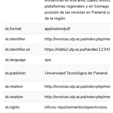
encuentran en esa área, cuáles revista
plataformas regionales y en Scimago Jo
posición de las revistas en Panamá con
de la región.
dc.format
application/pdf
dc.identifier
http://revistas.utp.ac.pa/index.php/me
dc.identifier.uri
https://ridda2.utp.ac.pa/handle/123
dc.language
spa
dc.publisher
Universidad Tecnológica de Panamá
dc.relation
http://revistas.utp.ac.pa/index.php/m
dc.relation
http://revistas.utp.ac.pa/index.php/m
dc.rights
info:eu-repo/semantics/openAccess