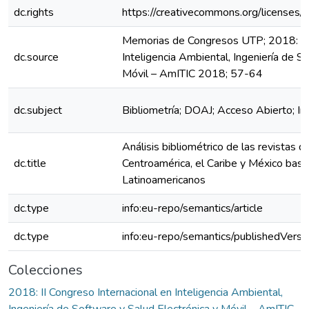
dc.rights
https://creativecommons.org/licenses/
Memorias de Congresos UTP; 2018: II 
dc.source
Inteligencia Ambiental, Ingeniería de S
Móvil – AmITIC 2018; 57-64
dc.subject
Bibliometría; DOAJ; Acceso Abierto; In
Análisis bibliométrico de las revistas 
dc.title
Centroamérica, el Caribe y México ba
Latinoamericanos
dc.type
info:eu-repo/semantics/article
dc.type
info:eu-repo/semantics/publishedVersi
Colecciones
2018: II Congreso Internacional en Inteligencia Ambiental,