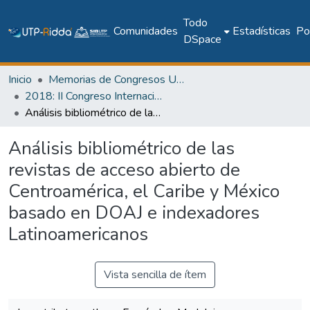
Todo
Comunidades
Estadísticas
Pol
DSpace
Inicio
Memorias de Congresos UTP
2018: II Congreso Internacional en Inteligencia Ambiental, Ingeniería de Software y Salud Electrónica y Móvil – AmITIC 2018
Análisis bibliométrico de las revistas de acceso abierto de Centroamérica, el Caribe y México basado en DOAJ e indexadores Latinoamericanos
Análisis bibliométrico de las
revistas de acceso abierto de
Centroamérica, el Caribe y México
basado en DOAJ e indexadores
Latinoamericanos
Vista sencilla de ítem