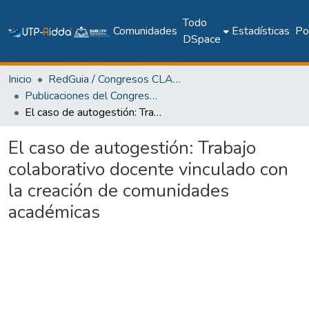
Todo
Comunidades
Estadísticas
Pol
DSpace
Inicio
RedGuia / Congresos CLABES
Publicaciones del Congreso Internacional CLABES
El caso de autogestión: Trabajo colaborativo docente vinculado con la creación de comunidades académicas
El caso de autogestión: Trabajo
colaborativo docente vinculado con
la creación de comunidades
académicas