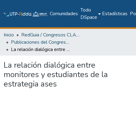
Todo
Comunidades
Estadísticas
Pol
DSpace
Inicio
RedGuia / Congresos CLABES
Publicaciones del Congreso Internacional CLABES
La relación dialógica entre monitores y estudiantes de la estrategia ases
La relación dialógica entre
monitores y estudiantes de la
estrategia ases