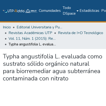
Todo
Comunidades
Estadísticas
Pol
DSpace
Inicio
Editorial Universitaria y Publicaciones Seriadas
Revistas Académicas UTP
Revista de I+D Tecnológico
Vol. 11, Núm. 1 (2015): Revista I+D Tecnológico
Typha angustifolia L. evaluada como sustrato sólido orgánico natural para biorremediar agua subterránea contaminada con nitrato
Typha angustifolia L. evaluada como
sustrato sólido orgánico natural
para biorremediar agua subterránea
contaminada con nitrato