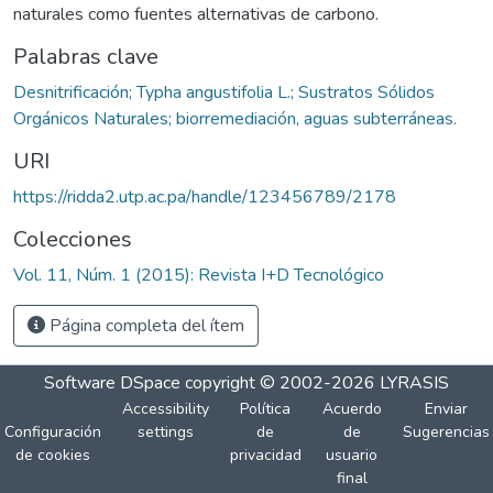
naturales como fuentes alternativas de carbono.
Palabras clave
Desnitrificación; Typha angustifolia L.; Sustratos Sólidos
Orgánicos Naturales; biorremediación, aguas subterráneas.
URI
https://ridda2.utp.ac.pa/handle/123456789/2178
Colecciones
Vol. 11, Núm. 1 (2015): Revista I+D Tecnológico
Página completa del ítem
Software DSpace
copyright © 2002-2026
LYRASIS
Accessibility
Política
Acuerdo
Enviar
Configuración
settings
de
de
Sugerencias
de cookies
privacidad
usuario
final