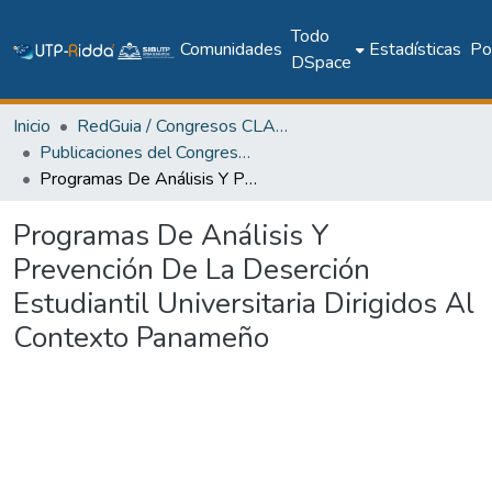
Todo
Comunidades
Estadísticas
Pol
DSpace
Inicio
RedGuia / Congresos CLABES
Publicaciones del Congreso Internacional CLABES
Programas De Análisis Y Prevención De La Deserción Estudiantil Universitaria Dirigidos Al Contexto Panameño
Programas De Análisis Y
Prevención De La Deserción
Estudiantil Universitaria Dirigidos Al
Contexto Panameño