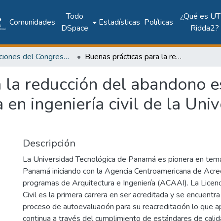
Todo
¿Qué es UT
Comunidades
Estadísticas
Políticas
DSpace
Ridda2?
Publicaciones del Congreso Internacional CLABES
Buenas prácticas para la reducción del abandono estudiantil en la carrera de licenciatura en ingeniería civil de la Universidad Tecnológica de Panamá
 la reducción del abandono es
a en ingeniería civil de la Un
Descripción
La Universidad Tecnológica de Panamá es pionera en tema
Panamá iniciando con la Agencia Centroamericana de Acre
programas de Arquitectura e Ingeniería (ACAAI). La Licenci
Civil es la primera carrera en ser acreditada y se encuentr
proceso de autoevaluación para su reacreditación lo que a
continua a través del cumplimiento de estándares de cali