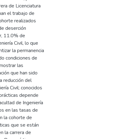
rera de Licenciatura
man el trabajo de
ohorte realizados
de deserción
r, 11.0% de
iería Civil, lo que
antizar la permanencia
ndo condiciones de
 mostrar las
ción que han sido
a reducción del
ería Civil; conocidos
 prácticas depende
acultad de Ingeniería
vos en las tasas de
n la cohorte de
ticas que se están
n la carrera de