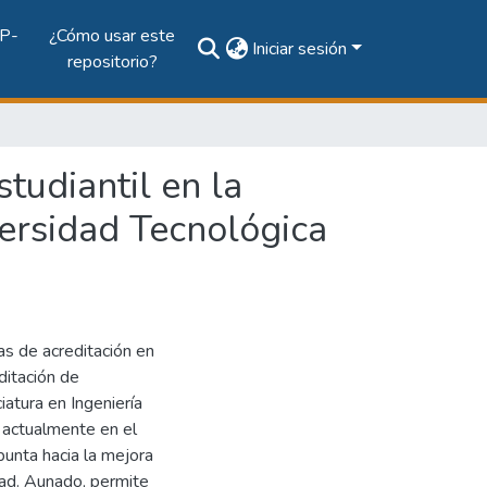
P-
¿Cómo usar este
Iniciar sesión
repositorio?
tudiantil en la
iversidad Tecnológica
s de acreditación en
ditación de
atura en Ingeniería
a actualmente en el
punta hacia la mejora
dad. Aunado, permite