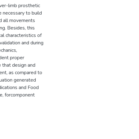
wer-limb prosthetic
e necessary to build
and all movements
g. Besides, this
l characteristics of
validation and during
chanics,
dent proper
e that design and
ent, as compared to
tuation generated
edications and Food
ice, forcomponent