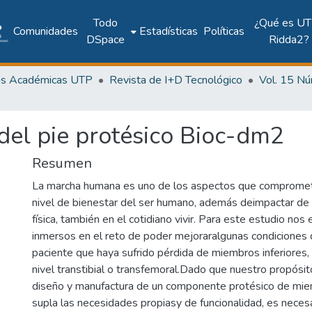
Todo
¿Qué es UT
Comunidades
Estadísticas
Políticas
DSpace
Ridda2?
as Académicas UTP
Revista de I+D Tecnológico
del pie protésico Bioc-dm2
Resumen
La marcha humana es uno de los aspectos que compromet
nivel de bienestar del ser humano, además deimpactar de
física, también en el cotidiano vivir. Para este estudio no
inmersos en el reto de poder mejoraralgunas condiciones 
paciente que haya sufrido pérdida de miembros inferiores,
nivel transtibial o transfemoral.Dado que nuestro propósito 
diseño y manufactura de un componente protésico de miem
supla las necesidades propiasy de funcionalidad, es necesa