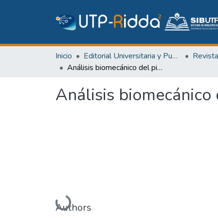
Inicio
Editorial Universitaria y Publicaciones Seriadas
Revist
Análisis biomecánico del pie protésico Bioc-dm2
Análisis biomecánico 
Cargando...
Authors