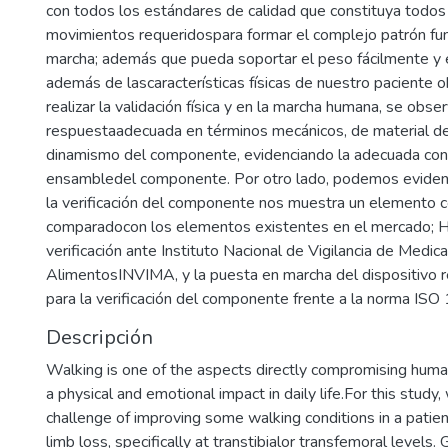
con todos los estándares de calidad que constituya todos
movimientos requeridospara formar el complejo patrón fu
marcha; además que pueda soportar el peso fácilmente y e
además de lascaracterísticas físicas de nuestro paciente o
realizar la validación física y en la marcha humana, se obse
respuestaadecuada en términos mecánicos, de material de 
dinamismo del componente, evidenciando la adecuada cons
ensambledel componente. Por otro lado, podemos evidenc
la verificación del componente nos muestra un elemento c
comparadocon los elementos existentes en el mercado; H
verificación ante Instituto Nacional de Vigilancia de Medi
AlimentosINVIMA, y la puesta en marcha del dispositivo r
para la verificación del componente frente a la norma ISO
Descripción
Walking is one of the aspects directly compromising human
a physical and emotional impact in daily life.For this study
challenge of improving some walking conditions in a patien
limb loss, specifically at transtibialor transfemoral levels. 