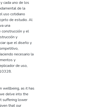
 y cada uno de los
ndamental de la
l uso cotidiano
bjeto de estudio. Al
rva una
construcción y el
trucción y
iar que el diseño y
ompetitivo,
aciendo necesario la
camentos y
eplicador de uso,
 10328.
 wellbeing, as it has
, we delve into the
t suffering lower
Given that our