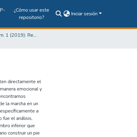
P-
¿Cómo usar este
Iniciar sesión
repositorio?
Vol. 15 Núm. 1 (2019): Revista de I+D Tecnológico
en directamente el
 manera emocional y
s encontramos
de la marcha en un
 específicamente a
fue el análisis,
bro inferior que
rio construir un pie