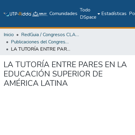
Todo
Comunidades
Estadísticas
Pol
DSpace
Inicio
RedGuia / Congresos CLABES
Publicaciones del Congreso Internacional CLABES
LA TUTORÍA ENTRE PARES EN LA EDUCACIÓN SUPERIOR DE AMÉRICA LATINA
LA TUTORÍA ENTRE PARES EN LA
EDUCACIÓN SUPERIOR DE
AMÉRICA LATINA