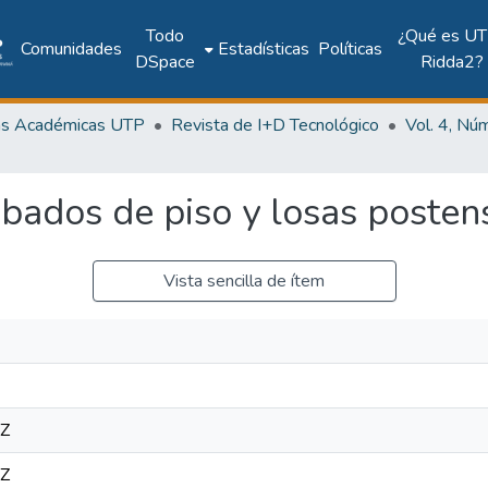
Todo
¿Qué es UT
Comunidades
Estadísticas
Políticas
DSpace
Ridda2?
as Académicas UTP
Revista de I+D Tecnológico
bados de piso y losas posten
Vista sencilla de ítem
7Z
7Z