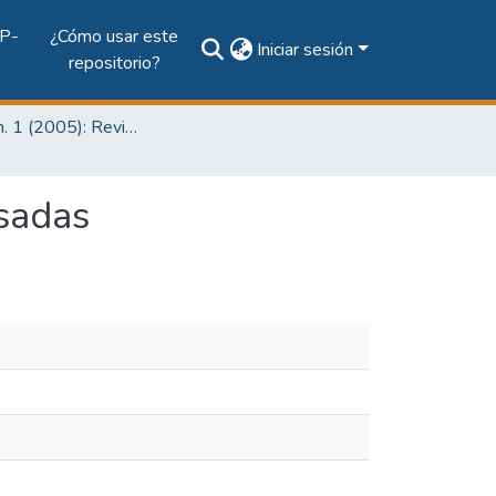
P-
¿Cómo usar este
Iniciar sesión
repositorio?
Vol. 4, Núm. 1 (2005): Revista I+D Tecnológico
sadas