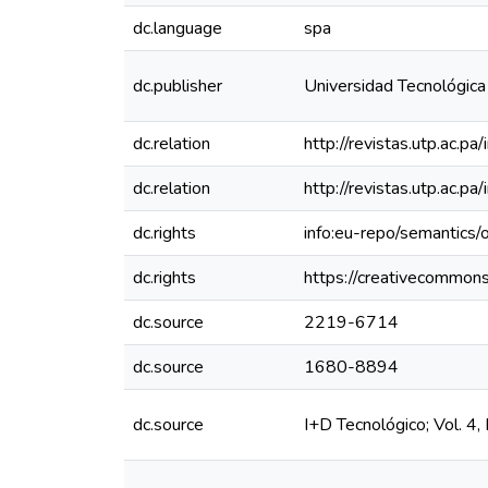
dc.language
spa
dc.publisher
Universidad Tecnológic
dc.relation
http://revistas.utp.ac.p
dc.relation
http://revistas.utp.ac.p
dc.rights
info:eu-repo/semantics
dc.rights
https://creativecommons
dc.source
2219-6714
dc.source
1680-8894
dc.source
I+D Tecnológico; Vol. 4