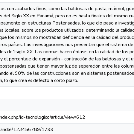
sos con acabados finos, como las baldosas de pasta, mármol, grani
os del Siglo XX en Panamá, pero no es hasta finales del mismo 
cipalmente en estructuras Postensadas, lo que dio paso a invest
nes locales, sobre los productos utilizados; determinando la cali
que los mismos no mostraban deficiencia en la calidad del product
otros países. Las investigaciones nos presentan que el sistema d
 de1siglo XX. Las normas hacen énfasis en la calidad de los pro
y el porcentaje de expansión - contracción de las baldosas y el us
postensadas que tienen mayor luz de separación entre las colum
ndo el 90% de las construcciones son en sistemas postensados 
, lo que crea el defecto a corto plazo.
a/index.php/id-tecnologico/article/view/612
pa/handle/123456789/1799