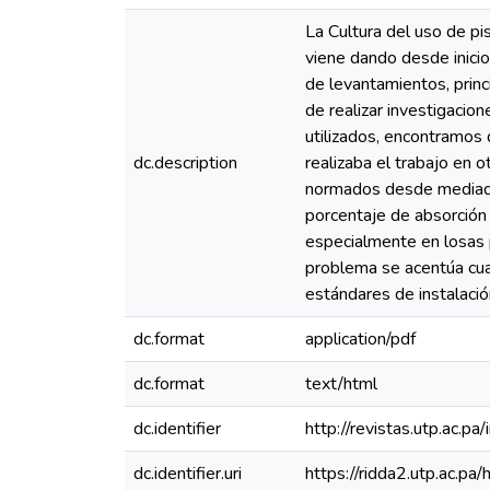
La Cultura del uso de pi
viene dando desde inici
de levantamientos, prin
de realizar investigacio
utilizados, encontramos 
dc.description
realizaba el trabajo en 
normados desde mediados
porcentaje de absorción 
especialmente en losas 
problema se acentúa cua
estándares de instalación
dc.format
application/pdf
dc.format
text/html
dc.identifier
http://revistas.utp.ac.p
dc.identifier.uri
https://ridda2.utp.ac.