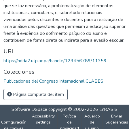
que se faz necessária, a problematização de elementos
institucionais, curriculares, e, sobretudo relacionais
vivenciados pelos discentes e docentes para a realização de
uma análise das questões que permeiam a educação superior
frente à evidência do sofrimento psíquico do aluno e
contribuem de forma direta ou indireta para a evasão escolar.
URI
https://ridda2.utp.ac.pa/handle/123456789/11359
Colecciones
Publicaciones del Congreso Internacional CLABES
Página completa del ítem
Software DSpace
copyright © 2002-2026
LYRASIS
Accessibility
Política
Acuerdo
Enviar
Configuración
settings
de
de
Sugerencias
de cookies
privacidad
usuario