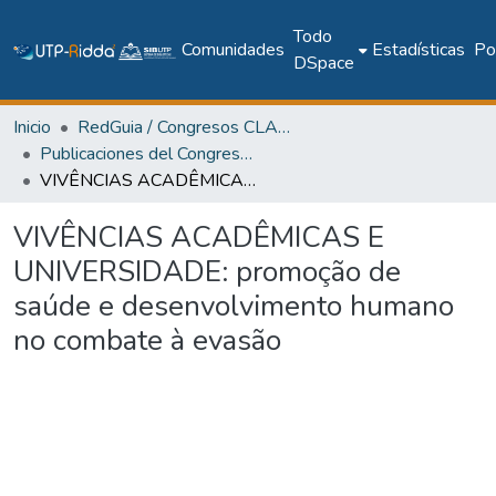
Todo
Comunidades
Estadísticas
Pol
DSpace
Inicio
RedGuia / Congresos CLABES
Publicaciones del Congreso Internacional CLABES
VIVÊNCIAS ACADÊMICAS E UNIVERSIDADE: promoção de saúde e desenvolvimento humano no combate à evasão
VIVÊNCIAS ACADÊMICAS E
UNIVERSIDADE: promoção de
saúde e desenvolvimento humano
no combate à evasão