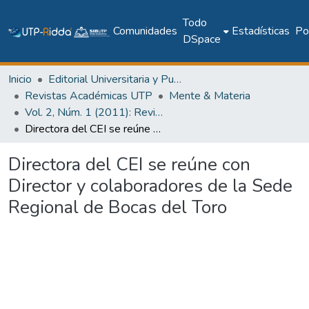
Todo
Comunidades
Estadísticas
Pol
DSpace
Inicio
Editorial Universitaria y Publicaciones Seriadas
Revistas Académicas UTP
Mente & Materia
Vol. 2, Núm. 1 (2011): Revista Mente & Materia
Directora del CEI se reúne con Director y colaboradores de la Sede Regional de Bocas del Toro
Directora del CEI se reúne con
Director y colaboradores de la Sede
Regional de Bocas del Toro