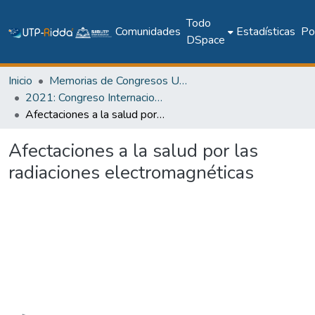
Todo
Comunidades
Estadísticas
Pol
DSpace
Inicio
Memorias de Congresos UTP
2021: Congreso Internacional en Inteligencia Ambiental, Ingeniería de Software y Salud Electrónica y Móvil – AmITIC 2021
Afectaciones a la salud por las radiaciones electromagnéticas
Afectaciones a la salud por las
radiaciones electromagnéticas
Cargando...