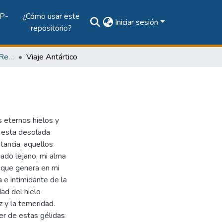
P-
¿Cómo usar este
Iniciar sesión
repositorio?
Vol. 64, Núm. 1 (2009): Revista Maga
Viaje Antártico
 eternos hielos y
e esta desolada
stancia, aquellos
amado lejano, mi alma
o que genera en mi
a e intimidante de la
ad del hielo
 y la temeridad.
er de estas gélidas