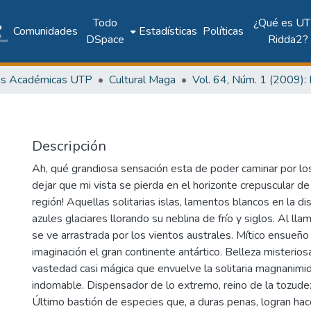
Todo
¿Qué es UT
Comunidades
Estadísticas
Políticas
DSpace
Ridda2?
as Académicas UTP
Cultural Maga
Descripción
Ah, qué grandiosa sensación esta de poder caminar por los
dejar que mi vista se pierda en el horizonte crepuscular d
región! Aquellas solitarias islas, lamentos blancos en la di
azules glaciares llorando su neblina de frío y siglos. Al ll
se ve arrastrada por los vientos australes. Mítico ensueñ
imaginación el gran continente antártico. Belleza misterios
vastedad casi mágica que envuelve la solitaria magnanimid
indomable. Dispensador de lo extremo, reino de la tozudez
Último bastión de especies que, a duras penas, logran hac