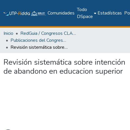
Todo
Comunidades
Estadísticas
Pol
DSpace
Inicio
RedGuia / Congresos CLABES
Publicaciones del Congreso Internacional CLABES
Revisión sistemática sobre intención de abandono en educacion superior
Revisión sistemática sobre intención
de abandono en educacion superior