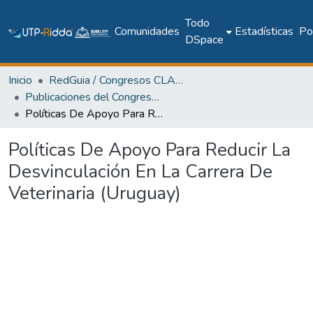
Todo
Comunidades
Estadísticas
Pol
DSpace
Inicio
RedGuia / Congresos CLABES
Publicaciones del Congreso Internacional CLABES
Políticas De Apoyo Para Reducir La Desvinculación En La Carrera De Veterinaria (Uruguay)
Políticas De Apoyo Para Reducir La
Desvinculación En La Carrera De
Veterinaria (Uruguay)