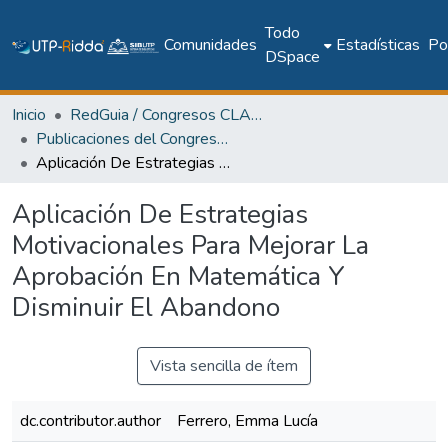
Todo
Comunidades
Estadísticas
Pol
DSpace
Inicio
RedGuia / Congresos CLABES
Publicaciones del Congreso Internacional CLABES
Aplicación De Estrategias Motivacionales Para Mejorar La Aprobación En Matemática Y Disminuir El Abandono
Aplicación De Estrategias
Motivacionales Para Mejorar La
Aprobación En Matemática Y
Disminuir El Abandono
Vista sencilla de ítem
dc.contributor.author
Ferrero, Emma Lucía