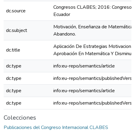
Congresos CLABES; 2016: Congreso C
dc.source
Ecuador
Motivación, Enseñanza de Matemática,
dc.subject
Abandono.
Aplicación De Estrategias Motivaciona
dc.title
Aprobación En Matemática Y Disminuir
dc.type
info:eu-repo/semantics/article
dc.type
info:eu-repo/semantics/publishedVersi
dc.type
info:eu-repo/semantics/article
dc.type
info:eu-repo/semantics/publishedVersi
Colecciones
Publicaciones del Congreso Internacional CLABES