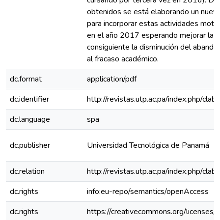
cursando por tercera vez en 2016). Da
obtenidos se está elaborando un nuevo
para incorporar estas actividades motiv
en el año 2017 esperando mejorar la ta
consiguiente la disminución del aband
al fracaso académico.
dc.format
application/pdf
dc.identifier
http://revistas.utp.ac.pa/index.php/cla
dc.language
spa
dc.publisher
Universidad Tecnológica de Panamá
dc.relation
http://revistas.utp.ac.pa/index.php/cl
dc.rights
info:eu-repo/semantics/openAccess
dc.rights
https://creativecommons.org/licenses/