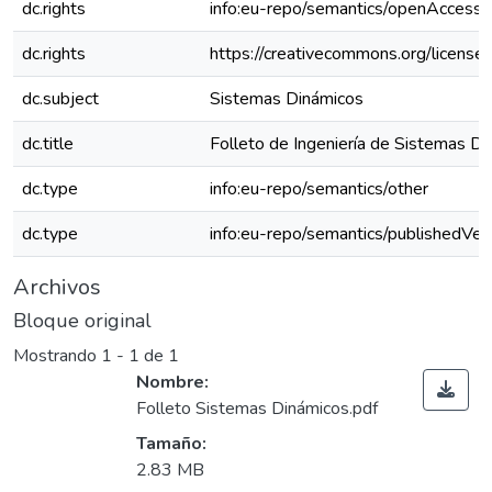
dc.rights
info:eu-repo/semantics/openAccess
dc.rights
https://creativecommons.org/license
dc.subject
Sistemas Dinámicos
dc.title
Folleto de Ingeniería de Sistemas D
dc.type
info:eu-repo/semantics/other
dc.type
info:eu-repo/semantics/publishedVer
Archivos
Bloque original
Mostrando
1 - 1 de 1
Nombre:
Folleto Sistemas Dinámicos.pdf
Tamaño:
2.83 MB