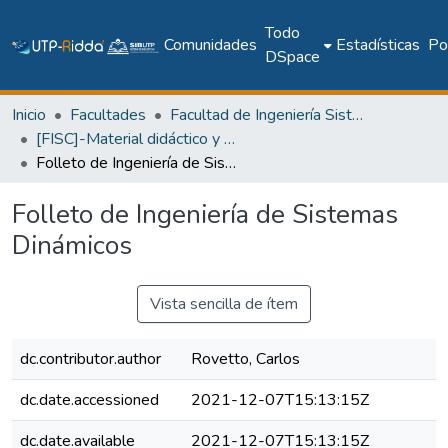
Todo
Comunidades
Estadísticas
Pol
DSpace
Inicio
Facultades
Facultad de Ingeniería Sistemas Computacionales
[FISC]-Material didáctico y recursos de aprendizaje
Folleto de Ingeniería de Sistemas Dinámicos
Folleto de Ingeniería de Sistemas
Dinámicos
Vista sencilla de ítem
dc.contributor.author
Rovetto, Carlos
dc.date.accessioned
2021-12-07T15:13:15Z
dc.date.available
2021-12-07T15:13:15Z