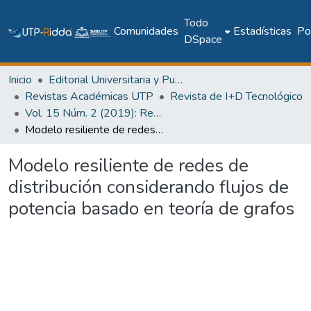
Todo
Comunidades
Estadísticas
Pol
DSpace
Inicio
Editorial Universitaria y Publicaciones Seriadas
Revistas Académicas UTP
Revista de I+D Tecnológico
Vol. 15 Núm. 2 (2019): Revista de I+D Tecnológico
Modelo resiliente de redes de distribución considerando flujos de potencia basado en teoría de grafos
Modelo resiliente de redes de
distribución considerando flujos de
potencia basado en teoría de grafos