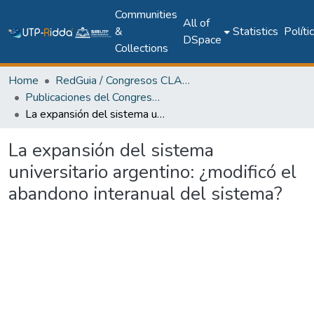
Communities
All of
&
Statistics
Políti
DSpace
Collections
Home
RedGuia / Congresos CLABES
Publicaciones del Congreso Internacional CLABES
La expansión del sistema universitario argentino: ¿modificó el abandono interanual del sistema?
La expansión del sistema
universitario argentino: ¿modificó el
abandono interanual del sistema?