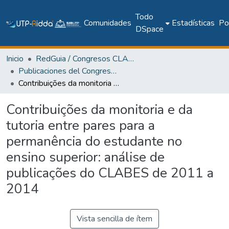
Todo
Comunidades
Estadísticas
Pol
DSpace
Inicio
RedGuia / Congresos CLABES
Publicaciones del Congreso Internacional CLABES
Contribuições da monitoria e da tutoria entre pares para a permanência do estudante no ensino superior: análise de publicações do CLABES de 2011 a 2014
Contribuições da monitoria e da
tutoria entre pares para a
permanência do estudante no
ensino superior: análise de
publicações do CLABES de 2011 a
2014
Vista sencilla de ítem