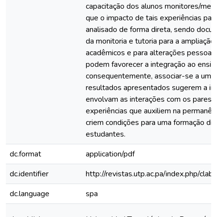
capacitação dos alunos monitores/men
que o impacto de tais experiências par
analisado de forma direta, sendo docu
da monitoria e tutoria para a ampliação
acadêmicos e para alterações pessoai
podem favorecer a integração ao ensino
consequentemente, associar-se a uma 
resultados apresentados sugerem a im
envolvam as interações com os pares a
experiências que auxiliem na permanênc
criem condições para uma formação dif
estudantes.
dc.format
application/pdf
dc.identifier
http://revistas.utp.ac.pa/index.php/cla
dc.language
spa