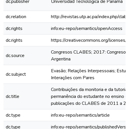
dc.publisher
Universidad Tecnológica de Panamá
dc.relation
http://revistas.utp.ac.pa/index.php/cl
dc.rights
info:eu-repo/semantics/openAccess
dc.rights
https://creativecommons.org/licenses/
Congresos CLABES; 2017: Congreso C
dc.source
Argentina
Evasão; Relações Interpessoais; Estuda
dc.subject
Interações com Pares
Contribuições da monitoria e da tutoria
dc.title
permanência do estudante no ensino sup
publicações do CLABES de 2011 a 2
dc.type
info:eu-repo/semantics/article
dc.type
info:eu-repo/semantics/publishedVersi