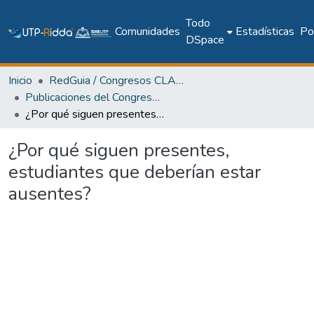
Todo
Comunidades
Estadísticas
Pol
DSpace
Inicio
RedGuia / Congresos CLABES
Publicaciones del Congreso Internacional CLABES
¿Por qué siguen presentes, estudiantes que deberían estar ausentes?
¿Por qué siguen presentes,
estudiantes que deberían estar
ausentes?