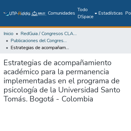
Todo
Comunidades
Estadísticas
Pol
DSpace
Inicio
RedGuia / Congresos CLABES
Publicaciones del Congreso Internacional CLABES
Estrategias de acompañamiento académico para la permanencia implementadas en el programa de psicología de la Universidad Santo Tomás. Bogotá - Colombia
Estrategias de acompañamiento
académico para la permanencia
implementadas en el programa de
psicología de la Universidad Santo
Tomás. Bogotá - Colombia