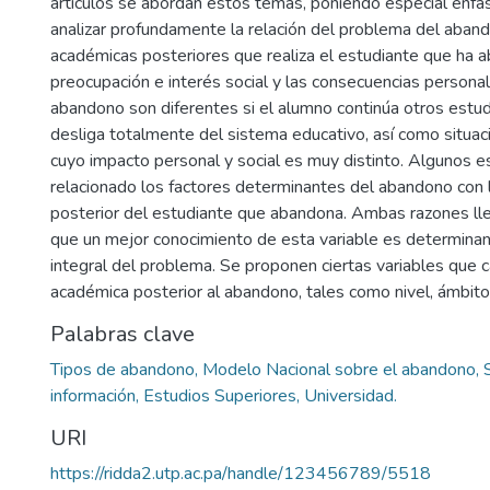
artículos se abordan estos temas, poniendo especial énfasi
analizar profundamente la relación del problema del aband
académicas posteriores que realiza el estudiante que ha 
preocupación e interés social y las consecuencias personal
abandono son diferentes si el alumno continúa otros estudi
desliga totalmente del sistema educativo, así como situa
cuyo impacto personal y social es muy distinto. Algunos 
relacionado los factores determinantes del abandono con 
posterior del estudiante que abandona. Ambas razones llev
que un mejor conocimiento de esta variable es determinan
integral del problema. Se proponen ciertas variables que ca
académica posterior al abandono, tales como nivel, ámbito,
Palabras clave
Tipos de abandono, Modelo Nacional sobre el abandono, 
información, Estudios Superiores, Universidad.
URI
https://ridda2.utp.ac.pa/handle/123456789/5518