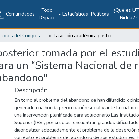
Todo
¿Qué es UT
Comunidades
Estadísticas
Políticas
DSpace
Ridda2?
Publicaciones del Congreso Internacional CLABES
La acción académica posterior tomada por el estudiante que abandona. Elemento necesario para un “Sistema Nacional de registro de información sobre el abandono"
posterior tomada por el estu
ra un “Sistema Nacional de r
 abandono"
Descripción
En torno al problema del abandono se han difundido opini
generado una honda preocupación social y ante la cual no e
una intervención planificada para solucionarlo.Las Instituc
Superior (IES), por si solas, encuentran grandes dificultad
diagnosticar adecuadamente el problema de la deserción es
con éxito, el problema del abandono de sus estudiantes. P