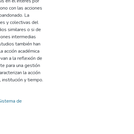
s en el interés por
ono con las acciones
abandonado. La
es y colectivas del
os similares o si de
ciones intermedias
estudios también han
la acción académica
an a la reflexión de
te para una gestión
racterizan la acción
 institución y tiempo.
Sistema de