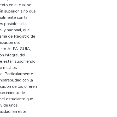
exto en el cual se
ón superior, sino que
cialmente con la
s posible sinla
l y nacional, que
stema de Registro de
ización del
oyecto ALFA-GUIA,
ón integral del
ue están suponiendo
que muchos
no. Particularmente
mparabilidad con la
cación de los diferen
blecimiento de
 del estudiante que
 y de unos
alidad. En este