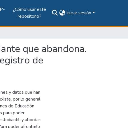
P-
¿Cómo usar este
Iniciar sesión
repositorio?
diante que abandona.
egistro de
ones y datos que han
xiste, por lo general
iones de Educación
es para poder
tudiantil, y abordar
ara poder afrontarlo