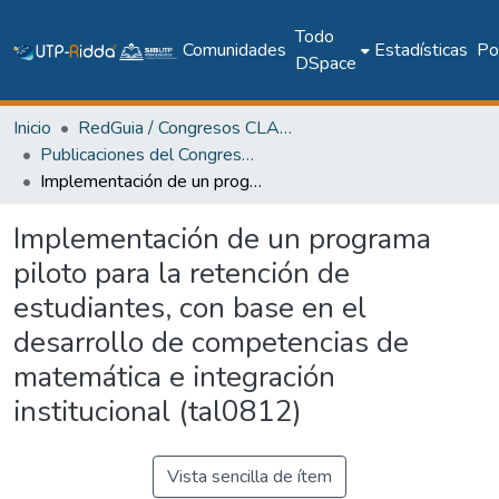
Todo
Comunidades
Estadísticas
Pol
DSpace
Inicio
RedGuia / Congresos CLABES
Publicaciones del Congreso Internacional CLABES
Implementación de un programa piloto para la retención de estudiantes, con base en el desarrollo de competencias de matemática e integración institucional (tal0812)
Implementación de un programa
piloto para la retención de
estudiantes, con base en el
desarrollo de competencias de
matemática e integración
institucional (tal0812)
Vista sencilla de ítem