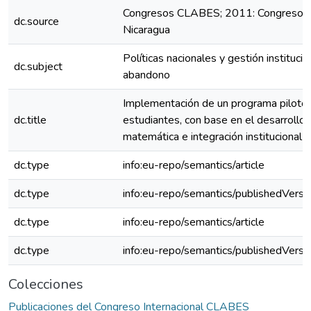
Congresos CLABES; 2011: Congreso 
dc.source
Nicaragua
Políticas nacionales y gestión institucio
dc.subject
abandono
Implementación de un programa piloto p
dc.title
estudiantes, con base en el desarroll
matemática e integración institucional 
dc.type
info:eu-repo/semantics/article
dc.type
info:eu-repo/semantics/publishedVersi
dc.type
info:eu-repo/semantics/article
dc.type
info:eu-repo/semantics/publishedVersi
Colecciones
Publicaciones del Congreso Internacional CLABES