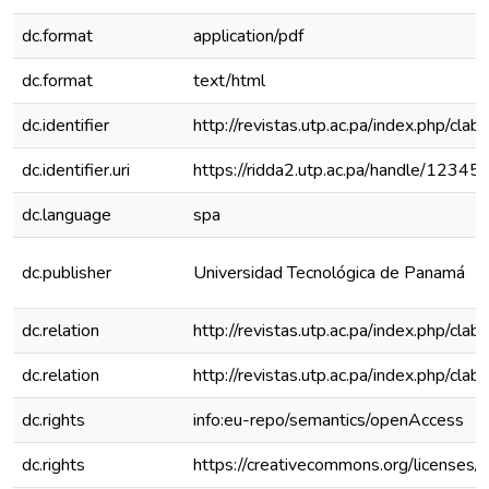
dc.format
application/pdf
dc.format
text/html
dc.identifier
http://revistas.utp.ac.pa/index.php/clab
dc.identifier.uri
https://ridda2.utp.ac.pa/handle/123
dc.language
spa
dc.publisher
Universidad Tecnológica de Panamá
dc.relation
http://revistas.utp.ac.pa/index.php/cla
dc.relation
http://revistas.utp.ac.pa/index.php/cla
dc.rights
info:eu-repo/semantics/openAccess
dc.rights
https://creativecommons.org/licenses/