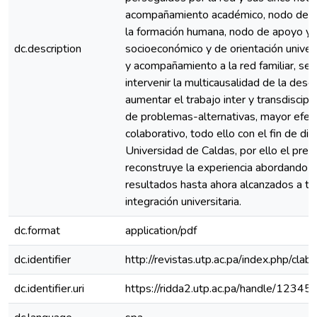
acompañamiento académico, nodo de 
la formación humana, nodo de apoyo 
dc.description
socioeconómico y de orientación univer
y acompañamiento a la red familiar, se
intervenir la multicausalidad de la dese
aumentar el trabajo inter y transdisciplin
de problemas-alternativas, mayor efect
colaborativo, todo ello con el fin de dis
Universidad de Caldas, por ello el pr
reconstruye la experiencia abordando l
resultados hasta ahora alcanzados a tr
integración universitaria.
dc.format
application/pdf
dc.identifier
http://revistas.utp.ac.pa/index.php/cla
dc.identifier.uri
https://ridda2.utp.ac.pa/handle/123