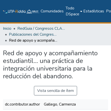
Todo
Comunidades
Estadísticas
Pol
DSpace
Inicio
RedGuia / Congresos CLABES
Publicaciones del Congreso Internacional CLABES
Red de apoyo y acompañamiento estudiantil… una práctica de integración universitaria para la reducción del abandono.
Red de apoyo y acompañamiento
estudiantil… una práctica de
integración universitaria para la
reducción del abandono.
Vista sencilla de ítem
dc.contributor.author
Gallego, Carmenza