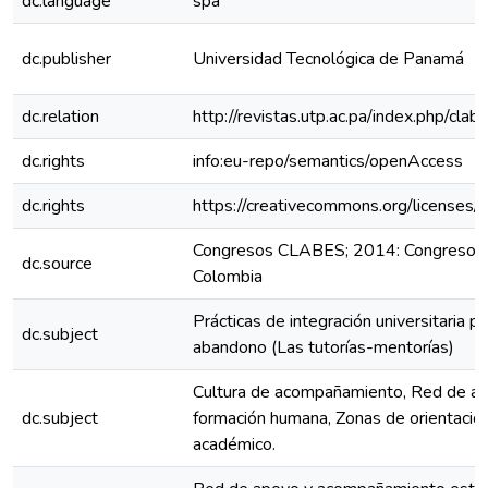
dc.language
spa
dc.publisher
Universidad Tecnológica de Panamá
dc.relation
http://revistas.utp.ac.pa/index.php/cl
dc.rights
info:eu-repo/semantics/openAccess
dc.rights
https://creativecommons.org/licenses/
Congresos CLABES; 2014: Congreso C
dc.source
Colombia
Prácticas de integración universitaria pa
dc.subject
abandono (Las tutorías-mentorías)
Cultura de acompañamiento, Red de apo
dc.subject
formación humana, Zonas de orientació
académico.