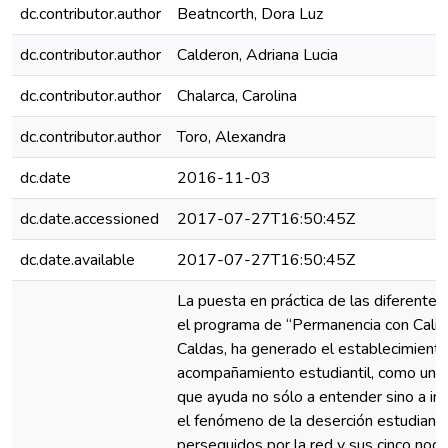
dc.contributor.author
Beatncorth, Dora Luz
dc.contributor.author
Calderon, Adriana Lucia
dc.contributor.author
Chalarca, Carolina
dc.contributor.author
Toro, Alexandra
dc.date
2016-11-03
dc.date.accessioned
2017-07-27T16:50:45Z
dc.date.available
2017-07-27T16:50:45Z
La puesta en práctica de las diferentes
el programa de “Permanencia con Calid
Caldas, ha generado el establecimient
acompañamiento estudiantil, como una e
que ayuda no sólo a entender sino a in
el fenómeno de la deserción estudiantil
perseguidos por la red y sus cinco nod