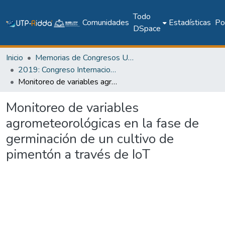
Todo
Comunidades
Estadísticas
Pol
DSpace
Inicio
Memorias de Congresos UTP
2019: Congreso Internacional en Inteligencia Ambiental, Ingeniería de Software y Salud Electrónica y Móvil – AmITIC 2019
Monitoreo de variables agrometeorológicas en la fase de germinación de un cultivo de pimentón a través de IoT
Monitoreo de variables
agrometeorológicas en la fase de
germinación de un cultivo de
pimentón a través de IoT