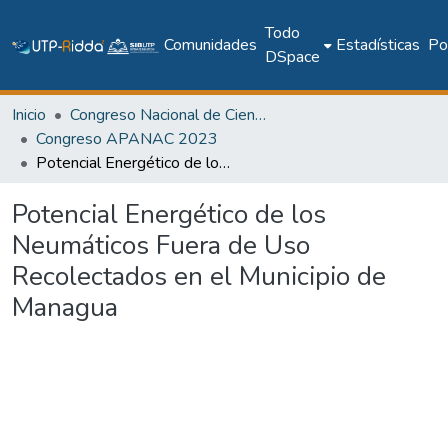
Todo
Comunidades
Estadísticas
Pol
DSpace
Inicio
Congreso Nacional de Ciencia y Tecnología – APANAC
Congreso APANAC 2023
Potencial Energético de los Neumáticos Fuera de Uso Recolectados en el Municipio de Managua
Potencial Energético de los
Neumáticos Fuera de Uso
Recolectados en el Municipio de
Managua