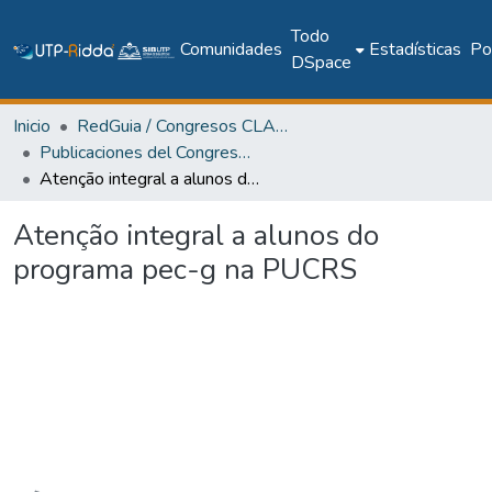
Todo
Comunidades
Estadísticas
Pol
DSpace
Inicio
RedGuia / Congresos CLABES
Publicaciones del Congreso Internacional CLABES
Atenção integral a alunos do programa pec-g na PUCRS
Atenção integral a alunos do
programa pec-g na PUCRS
Cargando...