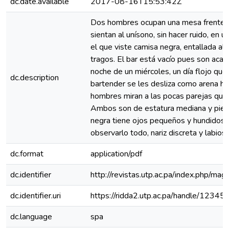
dc.date.available
2017-08-16T15:53:42Z
Dos hombres ocupan una mesa frente a 
sientan al unísono, sin hacer ruido, en u
el que viste camisa negra, entallada al
tragos. El bar está vacío pues son acas
noche de un miércoles, un día flojo que
dc.description
bartender se les desliza como arena h
hombres miran a las pocas parejas que 
Ambos son de estatura mediana y piel c
negra tiene ojos pequeños y hundidos
observarlo todo, nariz discreta y labios
dc.format
application/pdf
dc.identifier
http://revistas.utp.ac.pa/index.php/mag
dc.identifier.uri
https://ridda2.utp.ac.pa/handle/123
dc.language
spa