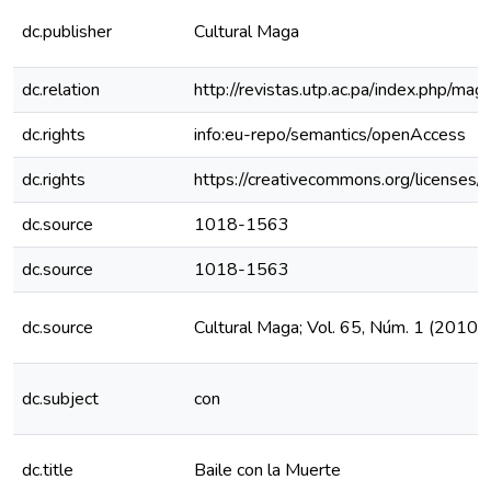
dc.publisher
Cultural Maga
dc.relation
http://revistas.utp.ac.pa/index.php/ma
dc.rights
info:eu-repo/semantics/openAccess
dc.rights
https://creativecommons.org/licenses/
dc.source
1018-1563
dc.source
1018-1563
dc.source
Cultural Maga; Vol. 65, Núm. 1 (2010)
dc.subject
con
dc.title
Baile con la Muerte