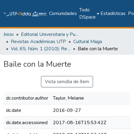
Todo
Comunidades
Estadísticas
Pol
DSpace
Inicio
Editorial Universitaria y Publicaciones Seriadas
Revistas Académicas UTP
Cultural Maga
Vol. 65, Núm. 1 (2010): Revista Maga
Baile con la Muerte
Baile con la Muerte
Vista sencilla de ítem
dc.contributor.author
Taylor, Melanie
dc.date
2016-09-27
dc.date.accessioned
2017-08-16T15:53:42Z