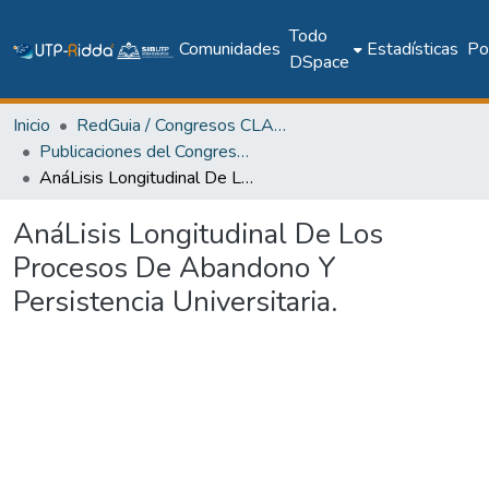
Todo
Comunidades
Estadísticas
Pol
DSpace
Inicio
RedGuia / Congresos CLABES
Publicaciones del Congreso Internacional CLABES
AnáLisis Longitudinal De Los Procesos De Abandono Y Persistencia Universitaria.
AnáLisis Longitudinal De Los
Procesos De Abandono Y
Persistencia Universitaria.