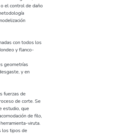
 o el control de daño
metodología
modelización
onadas con todos los
dondeo y flanco-
as geometrías
 desgaste, y en
s fuerzas de
roceso de corte. Se
e estudio, que
comodación de filo,
 herramienta-viruta.
 los tipos de