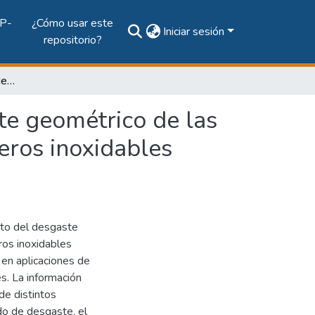
P-
¿Cómo usar este
Iniciar sesión
repositorio?
Análisis termomecánico de la influencia del desgaste geométrico de las herramientas en procesos de corte ortogonal de aceros inoxidables austeníticos
te geométrico de las
eros inoxidables
cto del desgaste
ros inoxidables
 en aplicaciones de
s. La información
de distintos
do de desgaste, el