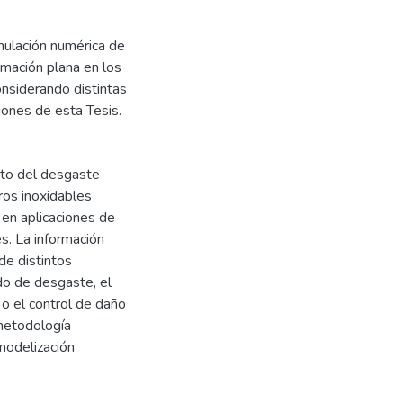
imulación numérica de
rmación plana en los
onsiderando distintas
iones de esta Tesis.
cto del desgaste
ros inoxidables
 en aplicaciones de
s. La información
de distintos
do de desgaste, el
 o el control de daño
metodología
modelización