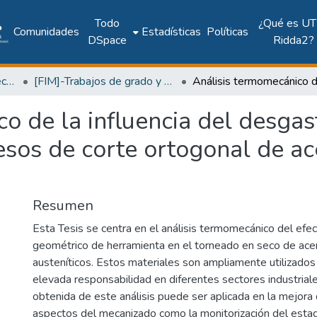
Todo
¿Qué es UT
Comunidades
Estadísticas
Políticas
DSpace
Ridda2?
Facultad de Ingeniería Mecánica
[FIM]-Trabajos de grado y tesis
o de la influencia del desgas
sos de corte ortogonal de ac
Resumen
Esta Tesis se centra en el análisis termomecánico del efe
geométrico de herramienta en el torneado en seco de ace
austeníticos. Estos materiales son ampliamente utilizados
elevada responsabilidad en diferentes sectores industriale
obtenida de este análisis puede ser aplicada en la mejora 
aspectos del mecanizado como la monitorización del esta