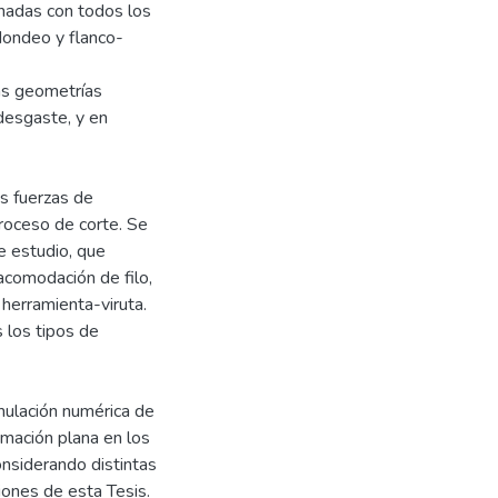
onadas con todos los
dondeo y flanco-
as geometrías
 desgaste, y en
s fuerzas de
roceso de corte. Se
e estudio, que
comodación de filo,
 herramienta-viruta.
 los tipos de
imulación numérica de
rmación plana en los
onsiderando distintas
iones de esta Tesis.