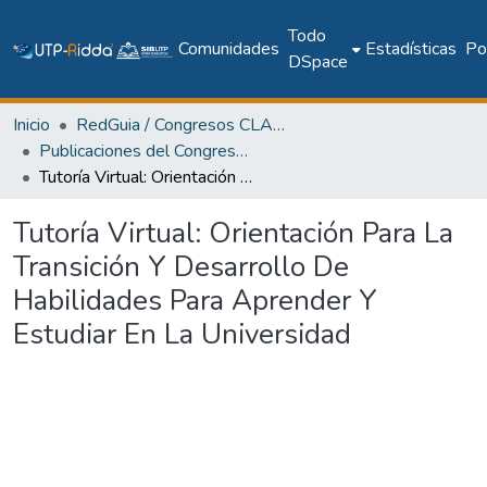
Todo
Comunidades
Estadísticas
Pol
DSpace
Inicio
RedGuia / Congresos CLABES
Publicaciones del Congreso Internacional CLABES
Tutoría Virtual: Orientación Para La Transición Y Desarrollo De Habilidades Para Aprender Y Estudiar En La Universidad
Tutoría Virtual: Orientación Para La
Transición Y Desarrollo De
Habilidades Para Aprender Y
Estudiar En La Universidad