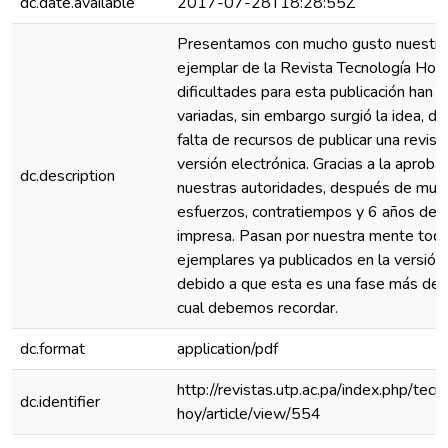
dc.date.available
2017-07-28T18:28:55Z
Presentamos con mucho gusto nuestr
ejemplar de la Revista Tecnología Hoy.
dificultades para esta publicación han s
variadas, sin embargo surgió la idea, de
falta de recursos de publicar una revist
versión electrónica. Gracias a la aproba
dc.description
nuestras autoridades, después de muc
esfuerzos, contratiempos y 6 años de p
impresa. Pasan por nuestra mente tod
ejemplares ya publicados en la versión
debido a que esta es una fase más de la
cual debemos recordar.
dc.format
application/pdf
http://revistas.utp.ac.pa/index.php/tecn
dc.identifier
hoy/article/view/554