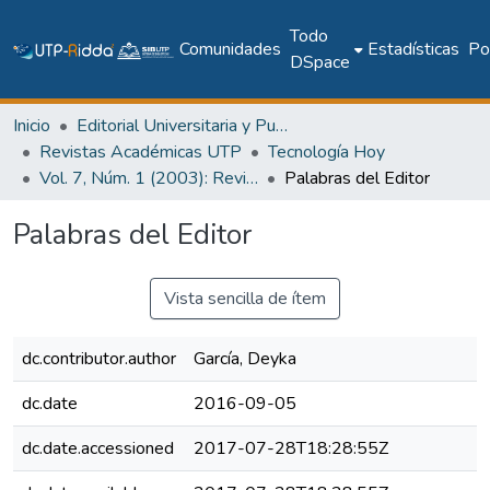
Todo
Comunidades
Estadísticas
Pol
DSpace
Inicio
Editorial Universitaria y Publicaciones Seriadas
Revistas Académicas UTP
Tecnología Hoy
Vol. 7, Núm. 1 (2003): Revista Tecnología Hoy
Palabras del Editor
Palabras del Editor
Vista sencilla de ítem
dc.contributor.author
García, Deyka
dc.date
2016-09-05
dc.date.accessioned
2017-07-28T18:28:55Z