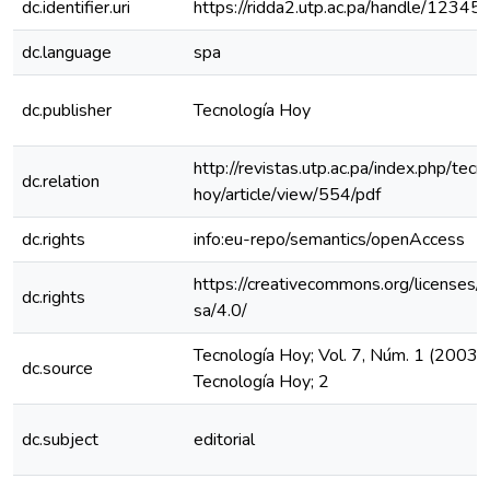
dc.identifier.uri
https://ridda2.utp.ac.pa/handle/123
dc.language
spa
dc.publisher
Tecnología Hoy
http://revistas.utp.ac.pa/index.php/tecn
dc.relation
hoy/article/view/554/pdf
dc.rights
info:eu-repo/semantics/openAccess
https://creativecommons.org/licenses/
dc.rights
sa/4.0/
Tecnología Hoy; Vol. 7, Núm. 1 (2003):
dc.source
Tecnología Hoy; 2
dc.subject
editorial