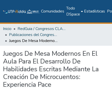
Todo
Comunidades
Estadísticas
Pol
DSpace
Inicio
RedGuia / Congresos CLABES
Publicaciones del Congreso Internacional CLABES
Juegos De Mesa Modernos En El Aula Para El Desarrollo De Habilidades Escritas Mediante La Creación De Microcuentos: Experiencia Pace
Juegos De Mesa Modernos En El
Aula Para El Desarrollo De
Habilidades Escritas Mediante La
Creación De Microcuentos:
Experiencia Pace