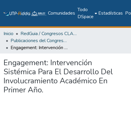
Todo
Comunidades
Estadísticas
Pol
DSpace
Inicio
RedGuia / Congresos CLABES
Publicaciones del Congreso Internacional CLABES
Engagement: Intervención Sistémica Para El Desarrollo Del Involucramiento Académico En Primer Año.
Engagement: Intervención
Sistémica Para El Desarrollo Del
Involucramiento Académico En
Primer Año.