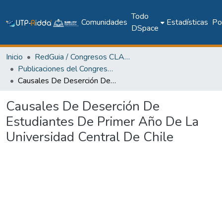
Todo
Comunidades
Estadísticas
Pol
DSpace
Inicio
RedGuia / Congresos CLABES
Publicaciones del Congreso Internacional CLABES
Causales De Deserción De Estudiantes De Primer Año De La Universidad Central De Chile
Causales De Deserción De
Estudiantes De Primer Año De La
Universidad Central De Chile