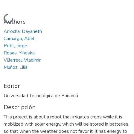
Cargando...
Authors
Arrocha, Dayaneth
Camargo, Abel
Petit, Jorge
Rosas, Yineska
Villarreal, Vladimir
Muñoz, Lilia
Editor
Universidad Tecnológica de Panamá
Descripción
This project is about a robot that irrigates crops while it is
mobilized with solar energy, which will be stored in batteries,
so that when the weather does not favor it, it has energy to