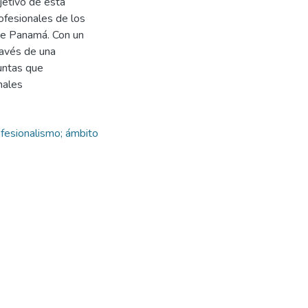
jetivo de esta
rofesionales de los
de Panamá. Con un
través de una
untas que
nales
ofesionalismo; ámbito