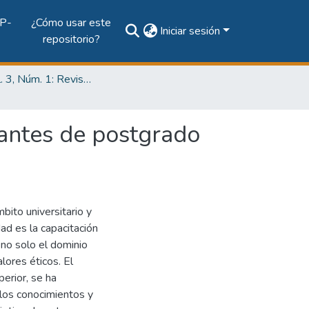
P-
¿Cómo usar este
Iniciar sesión
repositorio?
2017, vol. 3, Núm. 1: Revista de Iniciación Científica
iantes de postgrado
bito universitario y
dad es la capacitación
 no solo el dominio
lores éticos. El
erior, se ha
 los conocimientos y