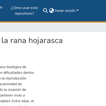
P-
¿Cómo usar este
Iniciar sesión
repositorio?
e la rana hojarasca
lase biológica de
en dificultades dentro
n la reproducción
a prioridad de
o la creación de
mantener vivas a
ables Entre ellas, el