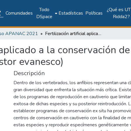
Todo
¿Qué es UT
Comunidades
Estadísticas
Políticas
DSpace
Ridda2?
eso APANAC 2021
Fertilización artificial aplicado a la conservación de la rana hojarasca desvanciente (Craugastor evanesco)
al aplicado a la conservación d
stor evanesco)
Descripción
Dentro de los vertebrados, los anfibios representan una c
gran diversidad que enfrenta la situación más crítica. Exist
de los programas de reproducción en cautiverio que limita
exitosa de dichas especies y su posterior reintroducción. L
establecer programas de conservación ex situ ha promovid
centros de conservación en cautiverio con la finalidad de 
estas especies y reproducir especímenes genéticamente vi