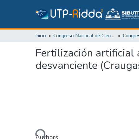
Inicio
Congreso Nacional de Ciencia y Tecnología – APANAC
Congr
Fertilización artifici
desvanciente (Crauga
Cargando...
Authors