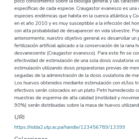
poco conocimiento sobre la biología general y las caracter
específicas de cada especie. Craugastor evanesco es una
especies endémicas que habita en la cuenca atlántica y Co
en el año 2010 y es muy susceptible a la infección del h
con alta probabilidad de desaparecer en vida silvestre. P
anteriormente, nuestro objetivo general es desarrollar un
fertilización artificial aplicado a la conservación de la rana 
desvaneciente (Craugastor evanesco). Para este fin se co
efectividad de estimulación de una sola dosis ovulatoria vs
estimulación utilizando dosis preparatorias previas de me
seguidas de la administración de la dosis ovulatoria de ma
Los huevos obtenidos mediante estimulación con el/los t
efectivos serán colocados en un plato Petri humedecido 
muestras de esperma de alta calidad (motilidad y movimie
90%) serán distribuidas sobre la masa de huevos utilizand
URI
https://ridda2.utp.ac.pa/handle/123456789/13399