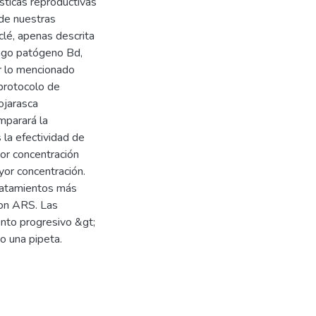
ísticas reproductivas
 de nuestras
clé, apenas descrita
ongo patógeno Bd,
or lo mencionado
 protocolo de
hojarasca
mparará la
 la efectividad de
nor concentración
yor concentración.
ratamientos más
con ARS. Las
nto progresivo &gt;
o una pipeta.