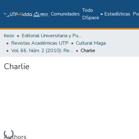
Todo
Comunidades
Estadísticas
Pol
DSpace
Inicio
Editorial Universitaria y Publicaciones Seriadas
Revistas Académicas UTP
Cultural Maga
Vol. 66, Núm. 2 (2010): Revista Maga
Charlie
Charlie
Cargando...
Authors