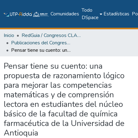
Todo
Comunidades
Estadísticas
Pol
DSpace
Inicio
RedGuia / Congresos CLABES
Publicaciones del Congreso Internacional CLABES
Pensar tiene su cuento: una propuesta de razonamiento lógico para mejorar las competencias matemáticas y de comprensión lectora en estudiantes del núcleo básico de la facultad de química farmacéutica de la Universidad de Antioquia
Pensar tiene su cuento: una
propuesta de razonamiento lógico
para mejorar las competencias
matemáticas y de comprensión
lectora en estudiantes del núcleo
básico de la facultad de química
farmacéutica de la Universidad de
Antioquia