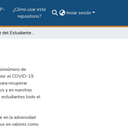
P-
¿Cómo usar este
Iniciar sesión
repositorio?
Revista Voz del Estudiante Vol. 3 Núm. 1 (2020)
 sinnúmero de
ible: el COVID-19.
ara recuperar
ios y en nuestras
s estudiantes todo el
ue en la adversidad
tus en valores como