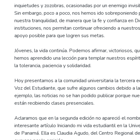
inquietudes y zozobras, ocasionadas por un enemigo invis
Sin embargo, poco a poco, nos hemos ido sobreponiendo p
nuestra tranquilidad, de manera que la fe y confianza en D
instituciones, nos permitan continuar ofreciendo a nuestro
apoyo posible para que logren sus metas.
Jóvenes, la vida continúa. Podemos afirmar, victoriosos, q
hemos aprendido una lección para templar nuestros espíri
la tolerancia, paciencia y solidaridad.
Hoy presentamos a la comunidad universitaria la tercera ed
Voz del Estudiante, que sufre algunos cambios debido a las
ejemplo, las noticias no se han podido publicar porque nu
están recibiendo clases presenciales.
Aclaramos que en la segunda edición no apareció el nombr
interesante artículo Iniciando mi vida estudiantil en la Uni
de Panamá. Ella es Claudia Agudo, del Centro Regional d