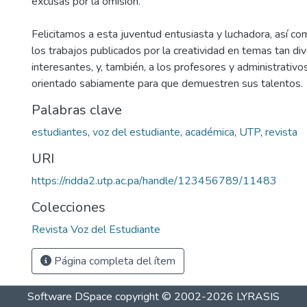
excusas por la omisión.
Felicitamos a esta juventud entusiasta y luchadora, así co
los trabajos publicados por la creatividad en temas tan d
interesantes, y, también, a los profesores y administrativo
orientado sabiamente para que demuestren sus talentos.
Palabras clave
estudiantes
,
voz del estudiante
,
académica
,
UTP
,
revista
URI
https://ridda2.utp.ac.pa/handle/123456789/11483
Colecciones
Revista Voz del Estudiante
Página completa del ítem
Software DSpace
copyright © 2002-2026
LYRASIS