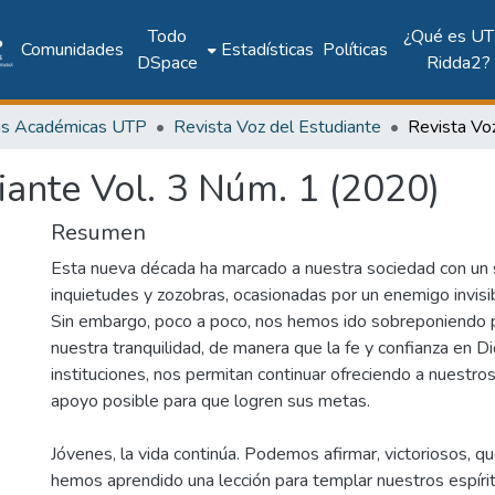
Todo
¿Qué es UT
Comunidades
Estadísticas
Políticas
DSpace
Ridda2?
as Académicas UTP
Revista Voz del Estudiante
iante Vol. 3 Núm. 1 (2020)
Resumen
Esta nueva década ha marcado a nuestra sociedad con un
inquietudes y zozobras, ocasionadas por un enemigo invis
Sin embargo, poco a poco, nos hemos ido sobreponiendo p
nuestra tranquilidad, de manera que la fe y confianza en D
instituciones, nos permitan continuar ofreciendo a nuestro
apoyo posible para que logren sus metas.
Jóvenes, la vida continúa. Podemos afirmar, victoriosos, q
hemos aprendido una lección para templar nuestros espíri