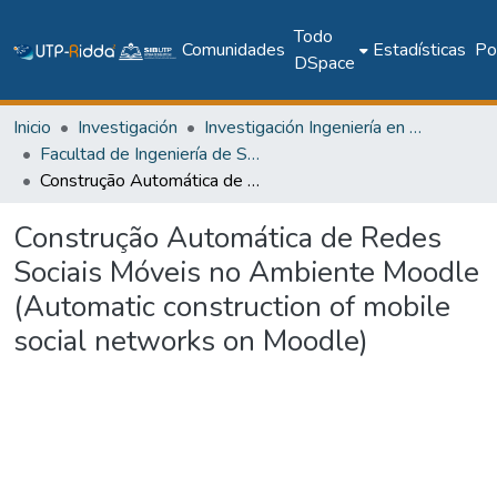
Todo
Comunidades
Estadísticas
Pol
DSpace
Inicio
Investigación
Investigación Ingeniería en computación e informática
Facultad de Ingeniería de Sistemas Computacionales
Construção Automática de Redes Sociais Móveis no Ambiente Moodle (Automatic construction of mobile social networks on Moodle)
Construção Automática de Redes
Sociais Móveis no Ambiente Moodle
(Automatic construction of mobile
social networks on Moodle)