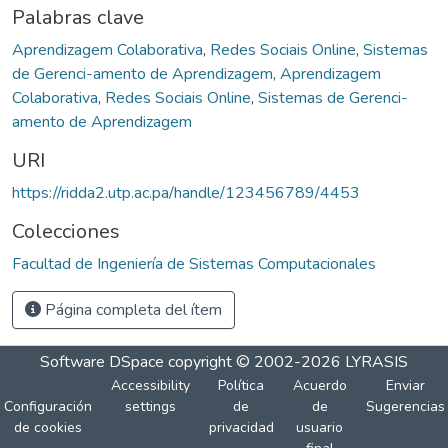
Palabras clave
Aprendizagem Colaborativa
,
Redes Sociais Online
,
Sistemas
de Gerenci-amento de Aprendizagem
,
Aprendizagem
Colaborativa
,
Redes Sociais Online
,
Sistemas de Gerenci-
amento de Aprendizagem
URI
https://ridda2.utp.ac.pa/handle/123456789/4453
Colecciones
Facultad de Ingeniería de Sistemas Computacionales
Página completa del ítem
Software DSpace
copyright © 2002-2026
LYRASIS
Accessibility
Política
Acuerdo
Enviar
Configuración
settings
de
de
Sugerencias
de cookies
privacidad
usuario