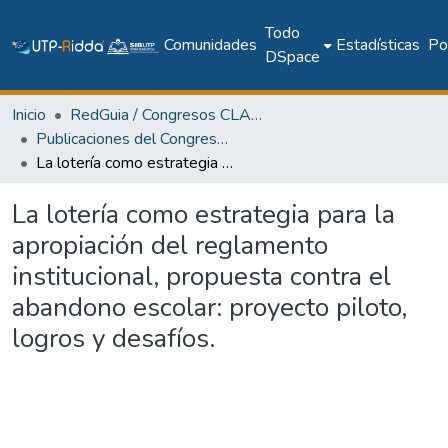
Todo
Comunidades
Estadísticas
Pol
DSpace
Inicio
RedGuia / Congresos CLABES
Publicaciones del Congreso Internacional CLABES
La lotería como estrategia para la apropiación del reglamento institucional, propuesta contra el abandono escolar: proyecto piloto, logros y desafíos.
La lotería como estrategia para la
apropiación del reglamento
institucional, propuesta contra el
abandono escolar: proyecto piloto,
logros y desafíos.