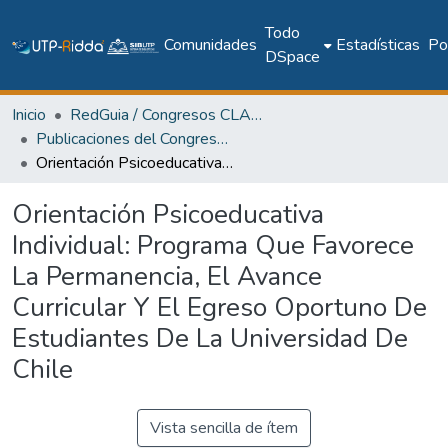
Todo
Comunidades
Estadísticas
Pol
DSpace
Inicio
RedGuia / Congresos CLABES
Publicaciones del Congreso Internacional CLABES
Orientación Psicoeducativa Individual: Programa Que Favorece La Permanencia, El Avance Curricular Y El Egreso Oportuno De Estudiantes De La Universidad De Chile
Orientación Psicoeducativa
Individual: Programa Que Favorece
La Permanencia, El Avance
Curricular Y El Egreso Oportuno De
Estudiantes De La Universidad De
Chile
Vista sencilla de ítem