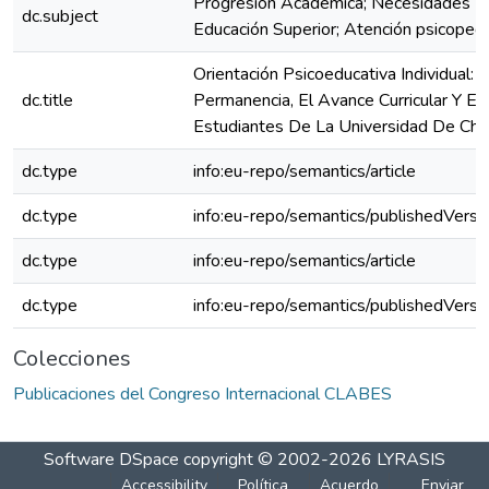
Progresión Académica; Necesidades Ed
dc.subject
Educación Superior; Atención psicoped
Orientación Psicoeducativa Individual
dc.title
Permanencia, El Avance Curricular Y E
Estudiantes De La Universidad De Chil
dc.type
info:eu-repo/semantics/article
dc.type
info:eu-repo/semantics/publishedVersi
dc.type
info:eu-repo/semantics/article
dc.type
info:eu-repo/semantics/publishedVersi
Colecciones
Publicaciones del Congreso Internacional CLABES
Software DSpace
copyright © 2002-2026
LYRASIS
Accessibility
Política
Acuerdo
Enviar