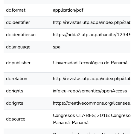
dc.format
application/pdf
dc.identifier
http://revistas.utp.ac.pa/index.php/cla
dc.identifier.uri
https://ridda2.utp.ac.pa/handle/123
dc.language
spa
dc.publisher
Universidad Tecnológica de Panamá
dc.relation
http://revistas.utp.ac.pa/index.php/cl
dc.rights
info:eu-repo/semantics/openAccess
dc.rights
https://creativecommons.org/licenses/
Congresos CLABES; 2018: Congreso C
dc.source
Panamá, Panamá