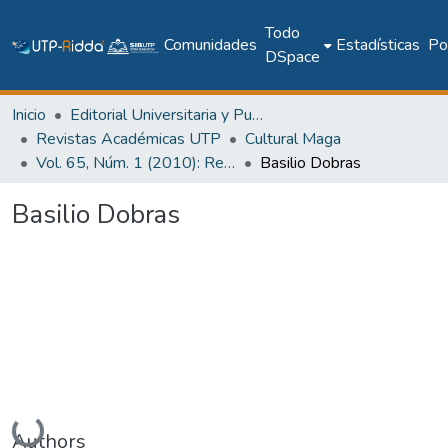
Todo
Comunidades
Estadísticas
Pol
DSpace
Inicio
Editorial Universitaria y Publicaciones Seriadas
Revistas Académicas UTP
Cultural Maga
Vol. 65, Núm. 1 (2010): Revista Maga
Basilio Dobras
Basilio Dobras
Cargando...
Authors