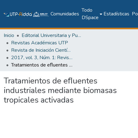
Todo
Comunidades
Estadísticas
Pol
DSpace
Inicio
Editorial Universitaria y Publicaciones Seriadas
Revistas Académicas UTP
Revista de Iniciación Científica
2017, vol. 3, Núm. 1: Revista de Iniciación Científica
Tratamientos de eﬂuentes industriales mediante biomasas tropicales activadas
Tratamientos de eﬂuentes
industriales mediante biomasas
tropicales activadas