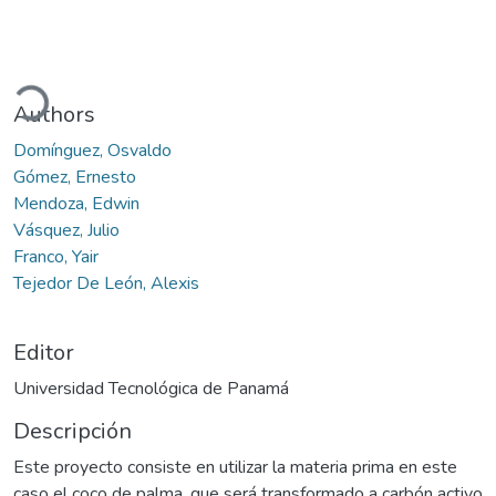
ando...
Authors
Domínguez, Osvaldo
Gómez, Ernesto
Mendoza, Edwin
Vásquez, Julio
Franco, Yair
Tejedor De León, Alexis
Editor
Universidad Tecnológica de Panamá
Descripción
Este proyecto consiste en utilizar la materia prima en este
caso el coco de palma, que será transformado a carbón activo