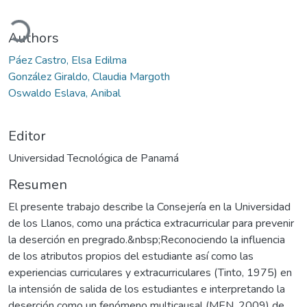
Cargando...
Authors
Páez Castro, Elsa Edilma
González Giraldo, Claudia Margoth
Oswaldo Eslava, Anibal
Editor
Universidad Tecnológica de Panamá
Resumen
El presente trabajo describe la Consejería en la Universidad
de los Llanos, como una práctica extracurricular para prevenir
la deserción en pregrado.&nbsp;Reconociendo la influencia
de los atributos propios del estudiante así como las
experiencias curriculares y extracurriculares (Tinto, 1975) en
la intensión de salida de los estudiantes e interpretando la
deserción como un fenómeno multicausal (MEN, 2009) de