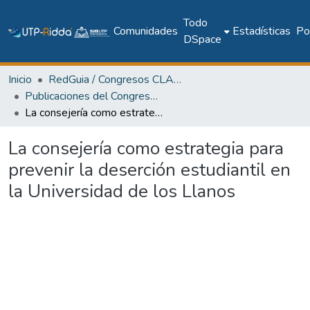
Todo
Comunidades
Estadísticas
Pol
DSpace
Inicio
RedGuia / Congresos CLABES
Publicaciones del Congreso Internacional CLABES
La consejería como estrategia para prevenir la deserción estudiantil en la Universidad de los Llanos
La consejería como estrategia para
prevenir la deserción estudiantil en
la Universidad de los Llanos