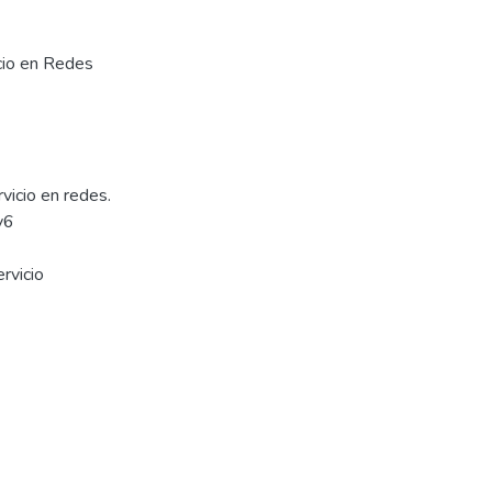
cio en Redes
vicio en redes.
v6
rvicio