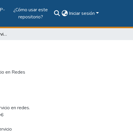
P-
¿Cómo usar este
Iniciar sesión
repositorio?
Folleto de Calidad de Servicios en Redes
cio en Redes
vicio en redes.
v6
rvicio