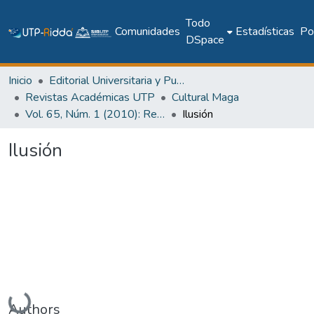
Todo
Comunidades
Estadísticas
Pol
DSpace
Inicio
Editorial Universitaria y Publicaciones Seriadas
Revistas Académicas UTP
Cultural Maga
Vol. 65, Núm. 1 (2010): Revista Maga
Ilusión
Ilusión
Cargando...
Authors